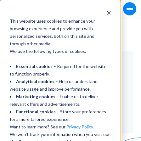
FR
This website uses cookies to enhance your
browsing experience and provide you with
personalized services, both on this site and
through other media.
Private Trading Desk
9 déc. 2025
We use the following types of cookies:
On this page:
Essential cookies
– Required for the website
to function properly.
Votre accès privilégié au trading personnalisé
Analytical cookies
– Help us understand
Comment ça fonctionne
website usage and improve performance.
Marketing cookies
– Enable us to deliver
Vous souhaitez commencer à trader dès
relevant offers and advertisements.
maintenant ?
Functional cookies
– Store your preferences
Contact ou rappel sans engagement
for a more tailored experience.
Want to learn more? See our
Privacy Policy
.
We won't track your information when you visit our