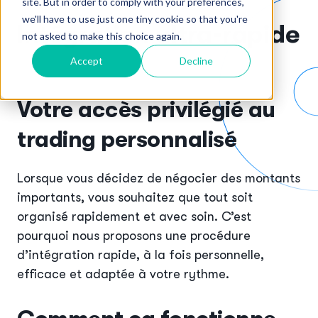
site. But in order to comply with your preferences,
we'll have to use just one tiny cookie so that you're
Intégration ultra-rapide
not asked to make this choice again.
Accept
Decline
Votre accès privilégié au
trading personnalisé
Lorsque vous décidez de négocier des montants
importants, vous souhaitez que tout soit
organisé rapidement et avec soin. C’est
pourquoi nous proposons une procédure
d’intégration rapide, à la fois personnelle,
efficace et adaptée à votre rythme.