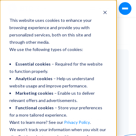
NL
This website uses cookies to enhance your
browsing experience and provide you with
personalized services, both on this site and
through other media.
Private Trading Desk
9 dec 2025
We use the following types of cookies:
On this page:
Essential cookies
– Required for the website
to function properly.
Handelen was nog nooit zo eenvoudig
Analytical cookies
– Help us understand
website usage and improve performance.
Marketing cookies
– Enable us to deliver
Hoe werkt het?
relevant offers and advertisements.
Functional cookies
– Store your preferences
Veiligheid en discretie gegarandeerd
for a more tailored experience.
Vrijblijvend contact of terugbelverzoek
Want to learn more? See our
Privacy Policy
.
We won't track your information when you visit our